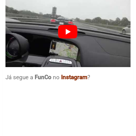
Já segue a
FunCo
no
Instagram
?