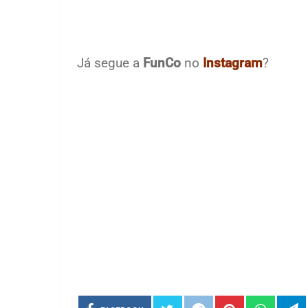
Já segue a
FunCo
no
Instagram
?