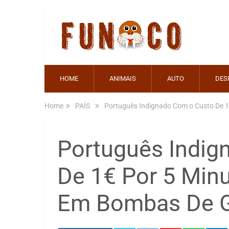
HOME
ANIMAIS
AUTO
DES
Home
PAÍS
Português Indignado Com o Custo De 1
Português Indig
De 1€ Por 5 Min
Em Bombas De G