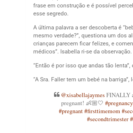
frase em construção e é possível perc
esse segredo.
A última palavra a ser descoberta é “b
mesmo verdade?”, questiona um dos al
crianças parecem ficar felizes, e come
médicos”. Isabella ri-se da observação.
“Então é por isso que andas tão lenta”, 
“A Sra. Faller tem um bebé na barriga”, l
@xisabellajaymes
FINALLY an
pregnant! 👶🏼🤍
#pregnanc
#pregnant
#firsttimemom
#sec
#secondtrimester
#