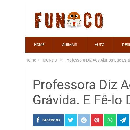
HOME
ANIMAIS
AUTO
DES
Home
MUNDO
Professora Diz Aos Alunos Que Está 
Professora Diz 
Grávida. E Fê-lo
FACEBOOK