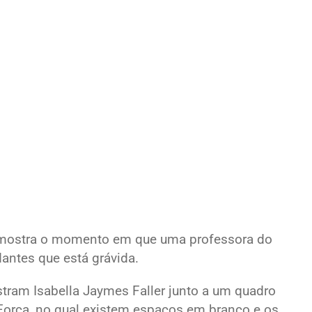
s mostra o momento em que uma professora do
antes que está grávida.
tram Isabella Jaymes Faller junto a um quadro
 Forca, no qual existem espaços em branco e os