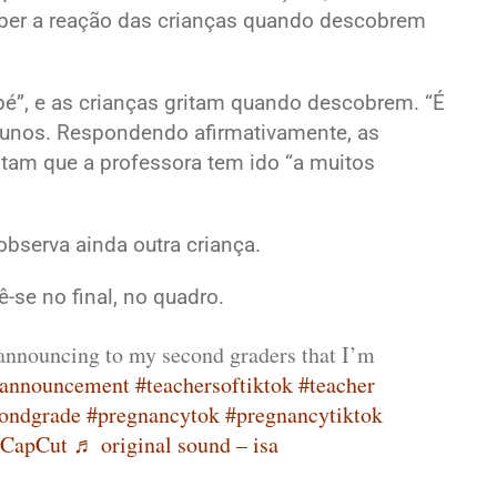
eber a reação das crianças quando descobrem
ebé”, e as crianças gritam quando descobrem. “É
unos. Respondendo afirmativamente, as
ntam que a professora tem ido “a muitos
observa ainda outra criança.
ê-se no final, no quadro.
nouncing to my second graders that I’m
yannouncement
#teachersoftiktok
#teacher
ondgrade
#pregnancytok
#pregnancytiktok
CapCut
♬ original sound – isa