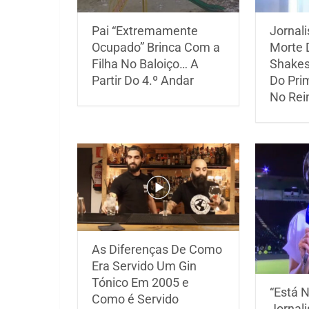
Pai “Extremamente
Jornal
Ocupado” Brinca Com a
Morte 
Filha No Baloiço… A
Shakes
Partir Do 4.º Andar
Do Pri
No Rei
As Diferenças De Como
Era Servido Um Gin
Tónico Em 2005 e
“Está N
Como é Servido
Jornali