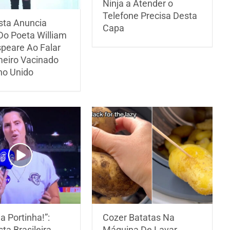
Ninja a Atender o
Telefone Precisa Desta
ista Anuncia
Capa
Do Poeta William
peare Ao Falar
meiro Vacinado
no Unido
a Portinha!”:
Cozer Batatas Na
sta Brasileira
Máquina De Lavar