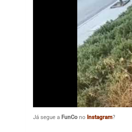
Já segue a
FunCo
no
Instagram
?