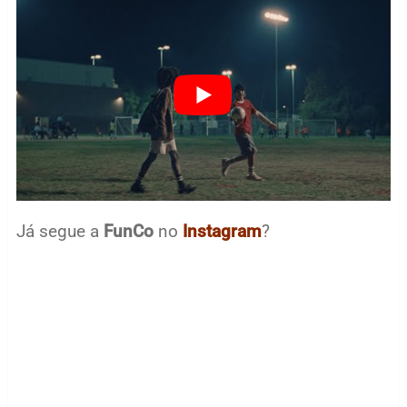
Já segue a
FunCo
no
Instagram
?