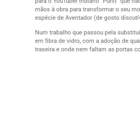
para o YouTuber indiano “Punit” que nã
mãos à obra para transformar o seu m
espécie de Aventador (de gosto discutív
Num trabalho que passou pela substitui
em fibra de vidro, com a adoção de qua
traseira e onde nem faltam as portas c