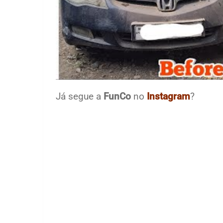
Já segue a
FunCo
no
Instagram
?