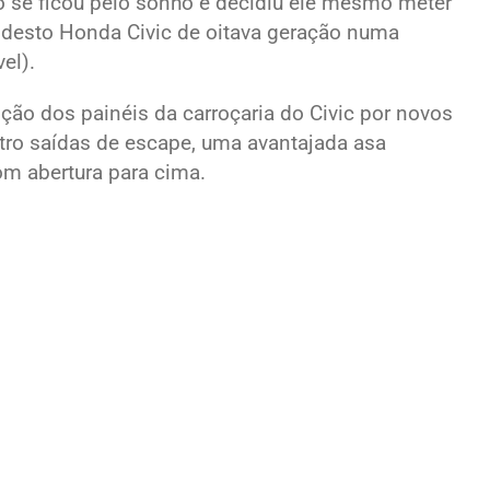
o se ficou pelo sonho e decidiu ele mesmo meter
odesto Honda Civic de oitava geração numa
el).
ção dos painéis da carroçaria do Civic por novos
tro saídas de escape, uma avantajada asa
om abertura para cima.