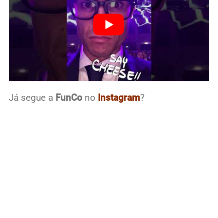
Já segue a
FunCo
no
Instagram
?