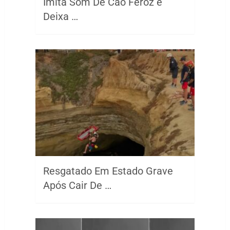
Imita Som De Cão Feroz e
Deixa …
Resgatado Em Estado Grave
Após Cair De …