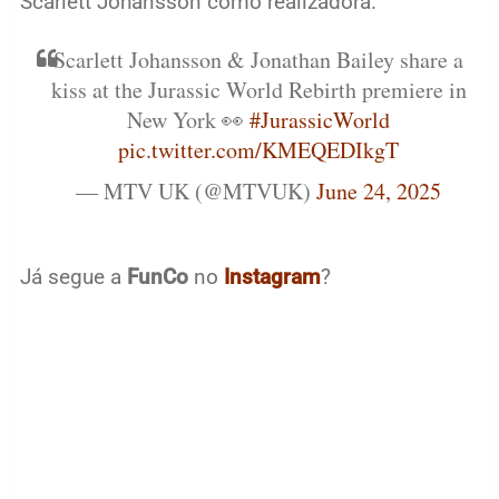
Scarlett Johansson como realizadora.
Scarlett Johansson & Jonathan Bailey share a
kiss at the Jurassic World Rebirth premiere in
New York 👀
#JurassicWorld
pic.twitter.com/KMEQEDIkgT
— MTV UK (@MTVUK)
June 24, 2025
Já segue a
FunCo
no
Instagram
?