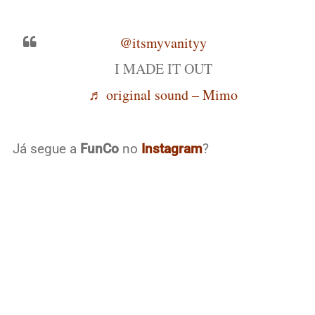
@itsmyvanityy
I MADE IT OUT
♬ original sound – Mimo
Já segue a
FunCo
no
Instagram
?