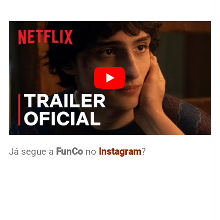
Já segue a
FunCo
no
Instagram
?