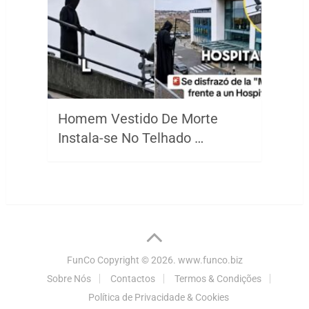
Homem Vestido De Morte
Instala-se No Telhado …
FunCo
Copyright © 2026.
www.funco.biz
Sobre Nós
Contactos
Termos & Condições
Política de Privacidade & Cookies