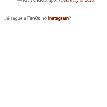
Já segue a
FunCo
no
Instagram
?