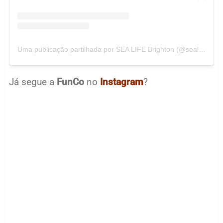
Uma publicação partilhada por SEA LIFE Brighton (@sealifebrighton)
Já segue a
FunCo
no
Instagram
?