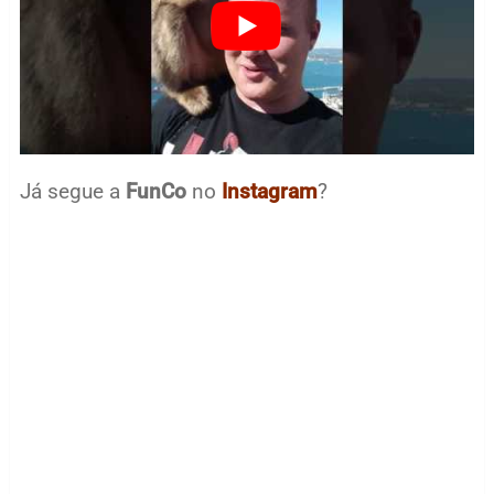
Já segue a
FunCo
no
Instagram
?