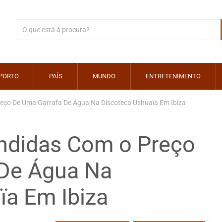
PORTO
PAÍS
MUNDO
ENTRETENIMENTO
reço De Uma Garrafa De Água Na Discoteca Ushuaïa Em Ibiza
endidas Com o Preço
 De Água Na
ïa Em Ibiza