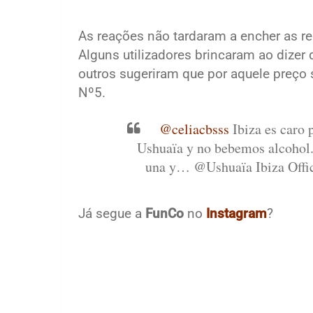
As reações não tardaram a encher as r
Alguns utilizadores brincaram ao dizer 
outros sugeriram que por aquele preço 
Nº5.
@celiacbsss
Ibiza es caro
Ushuaïa y no bebemos alcohol.
una y… @Ushuaïa Ibiza Offi
Já segue a
FunCo
no
Instagram
?