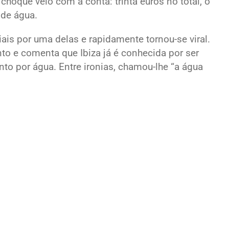
choque veio com a conta: trinta euros no total, o
 de água.
iais por uma delas e rapidamente tornou-se viral.
o e comenta que Ibiza já é conhecida por ser
to por água. Entre ironias, chamou-lhe “a água