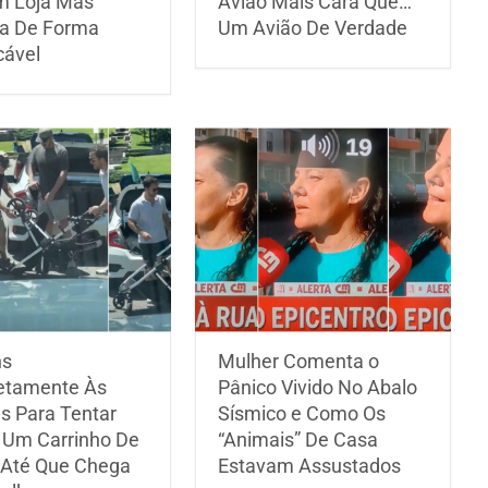
 Loja Mas
Avião Mais Cara Que…
a De Forma
Um Avião De Verdade
cável
s
Mulher Comenta o
etamente Às
Pânico Vivido No Abalo
s Para Tentar
Sísmico e Como Os
 Um Carrinho De
“Animais” De Casa
Até Que Chega
Estavam Assustados