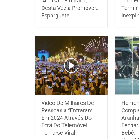
“Arrasar” Em Itália,
Tom Em
Desta Vez a Promover…
Termin
Esparguete
Inexpli
Vídeo De Milhares De
Homen
Pessoas a “Entraram”
Compl
Em 2024 Através Do
Aranha
Ecrã Do Telemóvel
Fechar
Torna-se Viral
Bebé… 