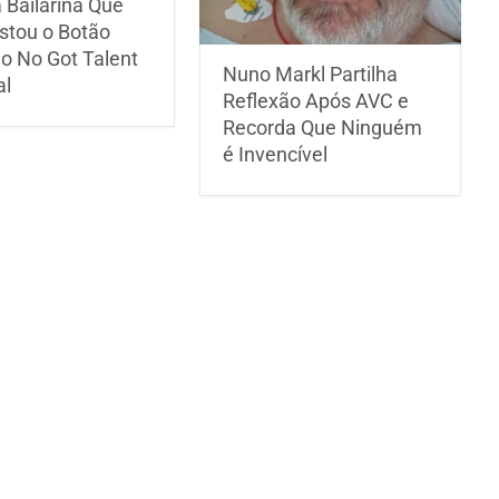
a Bailarina Que
stou o Botão
o No Got Talent
Nuno Markl Partilha
al
Reflexão Após AVC e
Recorda Que Ninguém
é Invencível