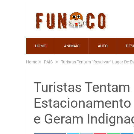
HOME
ANIMAIS
AUTO
DES
Home
PAÍS
Turistas Tentam “Reservar” Lugar De 
Turistas Tentam 
Estacionamento 
e Geram Indigna