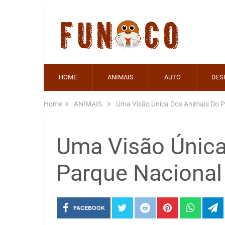
HOME
ANIMAIS
AUTO
DES
Home
ANIMAIS
Uma Visão Única Dos Animais Do P
Uma Visão Única
Parque Nacional
FACEBOOK