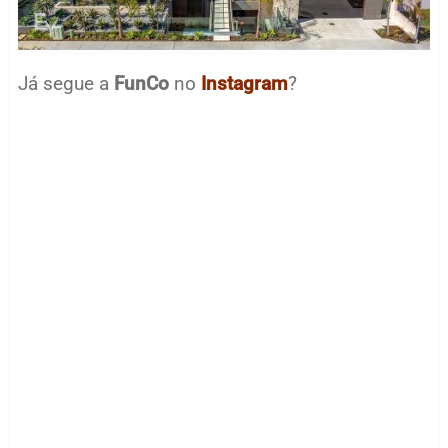
Já segue a
FunCo
no
Instagram
?