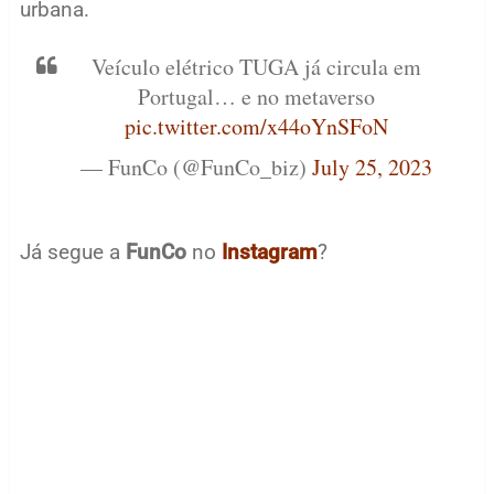
urbana.
Veículo elétrico TUGA já circula em
Portugal… e no metaverso
pic.twitter.com/x44oYnSFoN
— FunCo (@FunCo_biz)
July 25, 2023
Já segue a
FunCo
no
Instagram
?