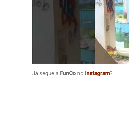
Já segue a
FunCo
no
Instagram
?