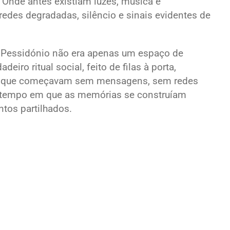
Onde antes existiam luzes, música e
edes degradadas, silêncio e sinais evidentes de
 a Pessidónio não era apenas um espaço de
iro ritual social, feito de filas à porta,
as que começavam sem mensagens, sem redes
um tempo em que as memórias se construíam
tos partilhados.