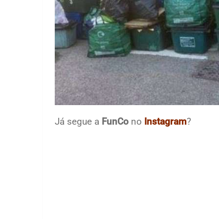
Já segue a
FunCo
no
Instagram
?