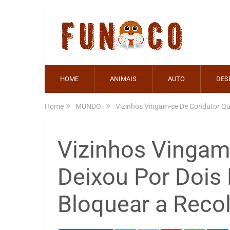
HOME
ANIMAIS
AUTO
DES
Home
MUNDO
Vizinhos Vingam-se De Condutor Que
Vizinhos Vingam
Deixou Por Dois 
Bloquear a Reco