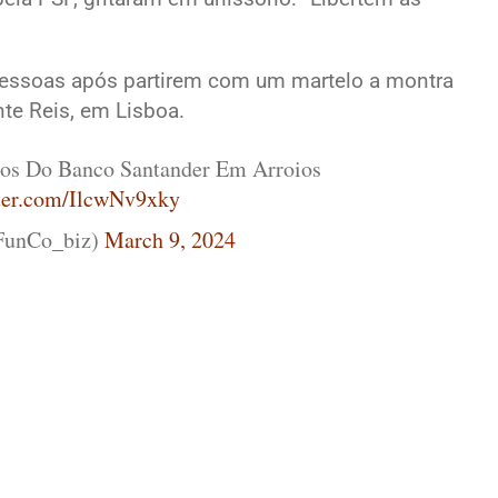
pessoas após partirem com um martelo a montra
te Reis, em Lisboa.
ros Do Banco Santander Em Arroios
tter.com/IlcwNv9xky
unCo_biz)
March 9, 2024