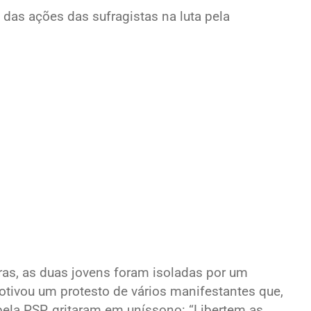
das ações das sufragistas na luta pela
oras, as duas jovens foram isoladas por um
motivou um protesto de vários manifestantes que,
 pela PSP, gritaram em uníssono: “Libertem as