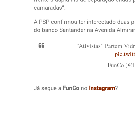
camaradas”.
A PSP confirmou ter intercetado duas 
do banco Santander na Avenida Almiran
“Ativistas” Partem Vid
pic.twi
— FunCo (@F
Já segue a
FunCo
no
Instagram
?