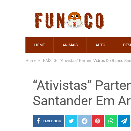
HOME
ANIMAIS
AUTO
DES
Home
PAÍS
“Ativistas” Partem Vidros Do Banco Sa
“Ativistas” Part
Santander Em Ar
FACEBOOK