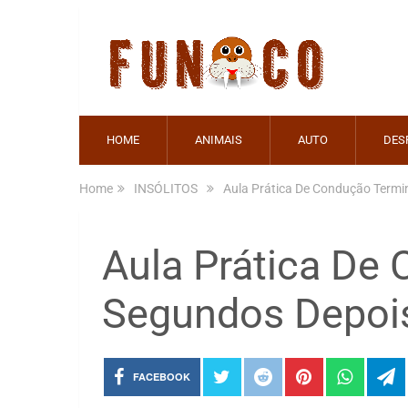
HOME
ANIMAIS
AUTO
DES
Home
INSÓLITOS
Aula Prática De Condução Term
Aula Prática De
Segundos Depoi
FACEBOOK