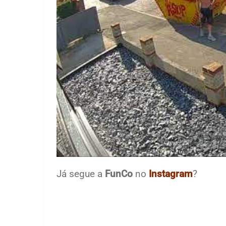
Já segue a
FunCo
no
Instagram
?