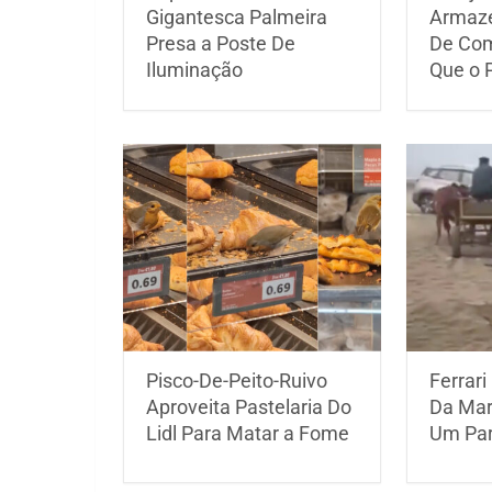
Gigantesca Palmeira
Armaze
Presa a Poste De
De Com
Iluminação
Que o 
Pisco-De-Peito-Ruivo
Ferrari
Aproveita Pastelaria Do
Da Mar
Lidl Para Matar a Fome
Um Par