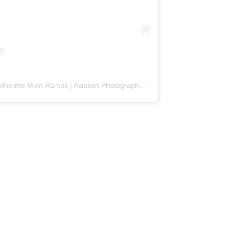
Uma publicação partilhada por Guilherme Mion Ramos | Aviation Photographer (@ramosaviation)