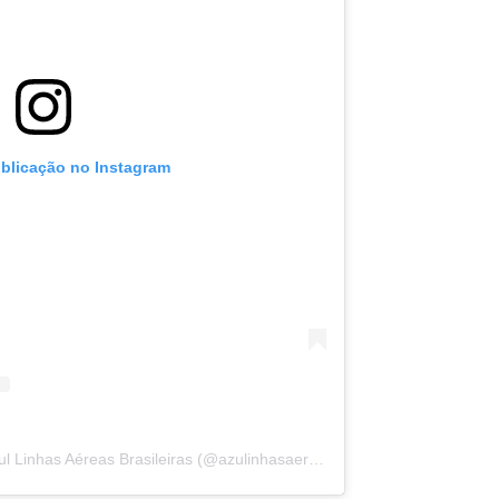
ublicação no Instagram
Uma publicação partilhada por Azul Linhas Aéreas Brasileiras (@azulinhasaereas)