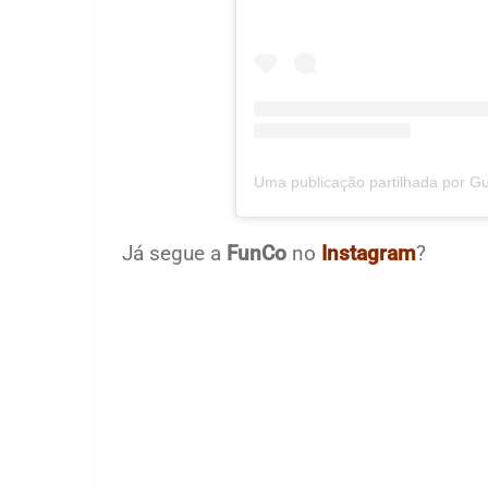
Já segue a
FunCo
no
Instagram
?