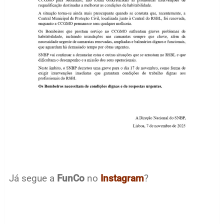
Já segue a
FunCo
no
Instagram
?