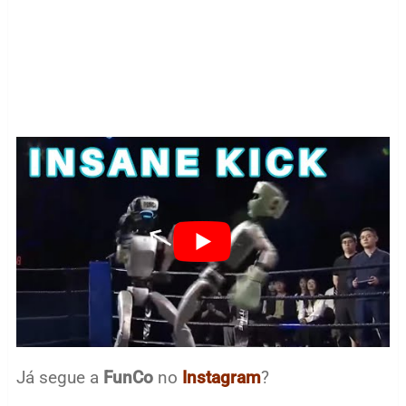
Já segue a
FunCo
no
Instagram
?