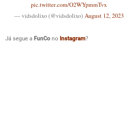
pic.twitter.com/O2WYpmmTvx
— vidsdolixo (@vidsdolixo)
August 12, 2023
Já segue a
FunCo
no
Instagram
?