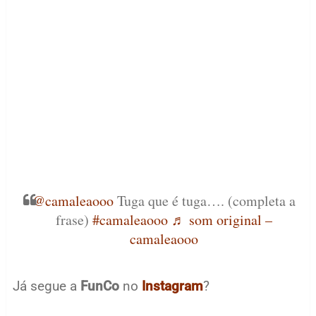
@camaleaooo
Tuga que é tuga…. (completa a
frase)
#camaleaooo
♬ som original –
camaleaooo
Já segue a
FunCo
no
Instagram
?