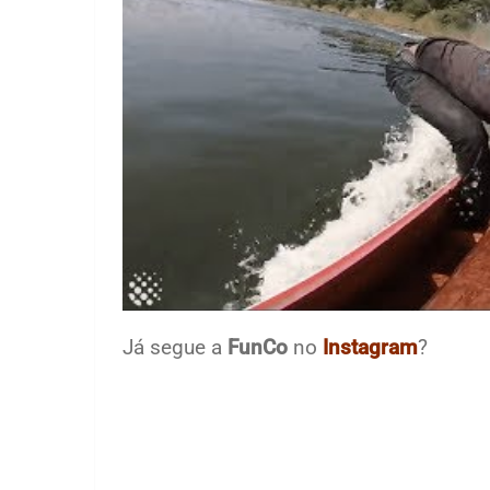
Já segue a
FunCo
no
Instagram
?