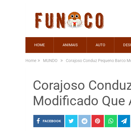
HOME
ANIMAIS
AUTO
DES
Home
MUNDO
Corajoso Conduz Pequeno Barco Mo
Corajoso Condu
Modificado Que 
FACEBOOK