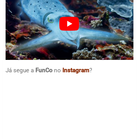
Já segue a
FunCo
no
Instagram
?