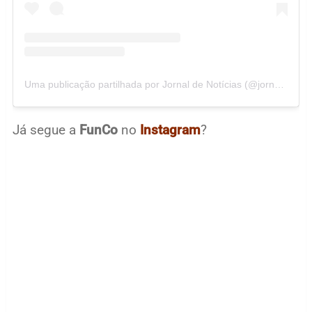
Uma publicação partilhada por Jornal de Notícias (@jornaldenoticias)
Já segue a
FunCo
no
Instagram
?