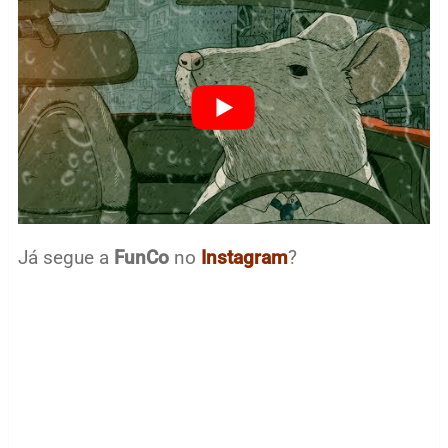
Já segue a
FunCo
no
Instagram
?