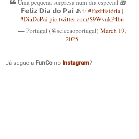
Uma pequena surpresa num dia especial 🎁
𝗙𝗲𝗹𝗶𝘇 𝗗𝗶𝗮 𝗱𝗼 𝗣𝗮𝗶 🫂✨
#FazHistória
|
#DiaDoPai
pic.twitter.com/S9WvnkP4bu
— Portugal (@selecaoportugal)
March 19,
2025
Já segue a
FunCo
no
Instagram
?