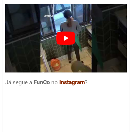
Já segue a
FunCo
no
Instagram
?