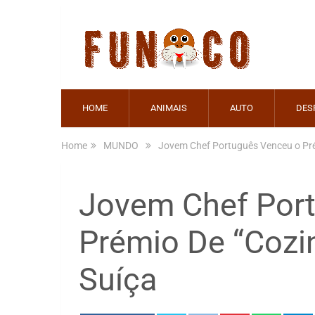
HOME
ANIMAIS
AUTO
DES
Home
MUNDO
Jovem Chef Português Venceu o Pré
Jovem Chef Por
Prémio De “Cozi
Suíça