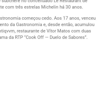
é subchefe no conceituado Le Restaurant de
ante com três estrelas Michelin há 30 anos.
astronomia começou cedo. Aos 17 anos, venceu
lento da Gastronomia e, desde então, acumulou
ntiqvvm, restaurante de Vítor Matos com duas
grama da RTP “Cook Off — Duelo de Sabores”.