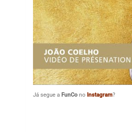
Já segue a
FunCo
no
Instagram
?