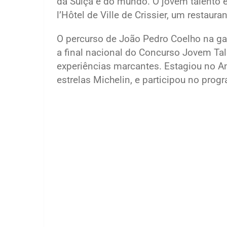
da Suíça e do mundo. O jovem talento 
l’Hôtel de Ville de Crissier, um restaur
O percurso de João Pedro Coelho na g
a final nacional do Concurso Jovem Ta
experiências marcantes. Estagiou no A
estrelas Michelin, e participou no pro