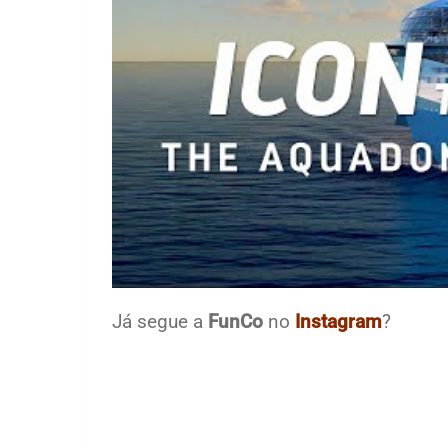
Já segue a
FunCo
no
Instagram
?