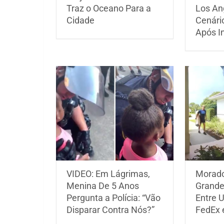
Traz o Oceano Para a
Los An
Cidade
Cenário
Após I
VIDEO: Em Lágrimas,
Morado
Menina De 5 Anos
Grande
Pergunta a Polícia: “Vão
Entre 
Disparar Contra Nós?”
FedEx 