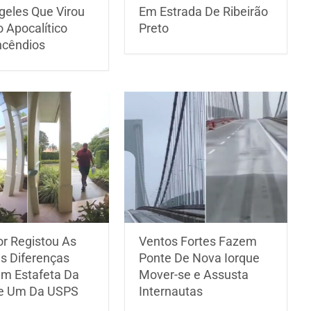
geles Que Virou
Em Estrada De Ribeirão
 Apocalítico
Preto
ncêndios
r Registou As
Ventos Fortes Fazem
s Diferenças
Ponte De Nova Iorque
Um Estafeta Da
Mover-se e Assusta
e Um Da USPS
Internautas