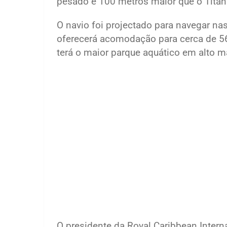
pesado e 100 metros maior que o Titan
O navio foi projectado para navegar nas
oferecerá acomodação para cerca de 56
terá o maior parque aquático em alto m
O presidente da Royal Caribbean Intern