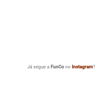
Já segue a
FunCo
no
Instagram
?