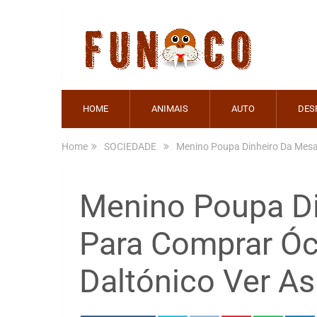
HOME
ANIMAIS
AUTO
DES
Home
SOCIEDADE
Menino Poupa Dinheiro Da Mesa
Menino Poupa D
Para Comprar Óc
Daltónico Ver As