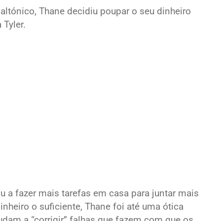
daltónico, Thane decidiu poupar o seu dinheiro
 Tyler.
a fazer mais tarefas em casa para juntar mais
nheiro o suficiente, Thane foi até uma ótica
udam a “corrigir” falhas que fazem com que os