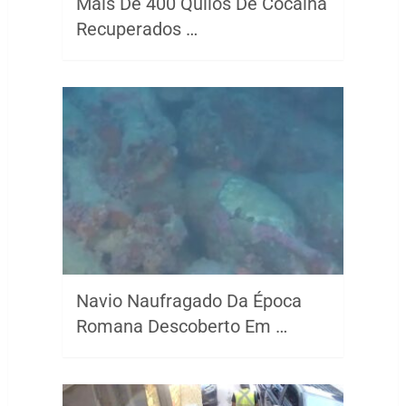
Mais De 400 Quilos De Cocaína
Recuperados …
Navio Naufragado Da Época
Romana Descoberto Em …