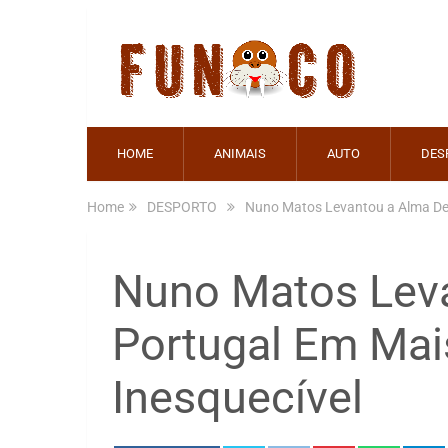
HOME
ANIMAIS
AUTO
DES
Home
DESPORTO
Nuno Matos Levantou a Alma De 
Nuno Matos Lev
Portugal Em Mai
Inesquecível