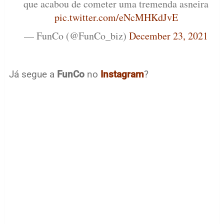
que acabou de cometer uma tremenda asneira
pic.twitter.com/eNcMHKdJvE
— FunCo (@FunCo_biz)
December 23, 2021
Já segue a
FunCo
no
Instagram
?