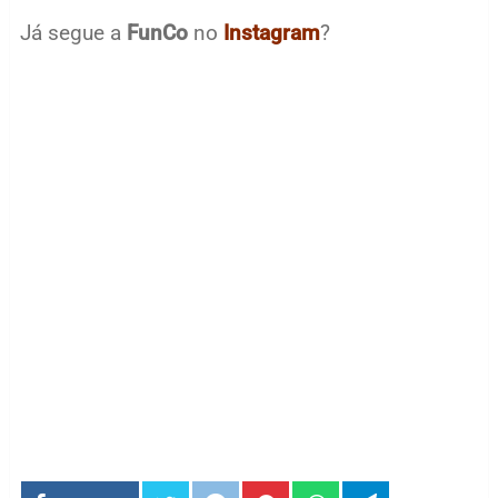
Já segue a
FunCo
no
Instagram
?