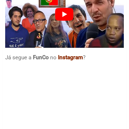
Já segue a
FunCo
no
Instagram
?