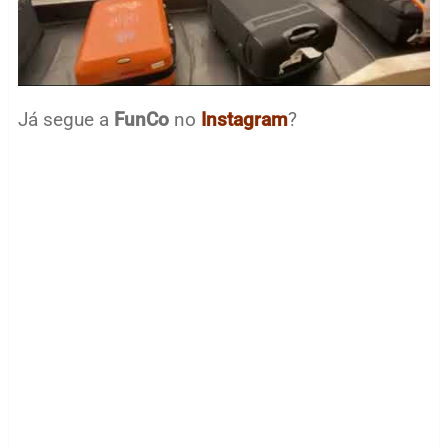
Já segue a
FunCo
no
Instagram
?