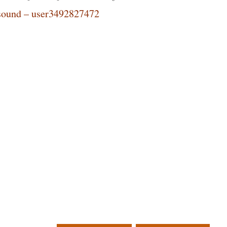
sound – user3492827472