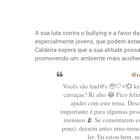
A sua luta contra o bullying e a favor
especialmente jovens, que podem estar
Caldeira espera que a sua atitude possa 
promovendo um ambiente mais acolhedo
@r
Vocês são lind@s 🥹🤍⭐️💞 ke
carraças? Ri alto 😂 Fico feli
ajudei com este tema. Desc
importante é para algumas pess
meninos 🫂 Se comentarem est
pena), deixem antes uma mensa
ler. Eu estou bem, m