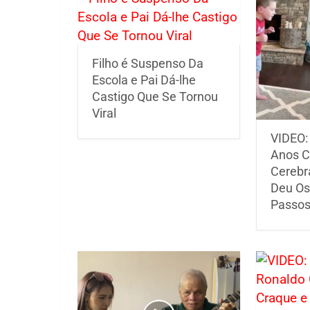
Filho é Suspenso Da
Escola e Pai Dá-lhe
Castigo Que Se Tornou
Viral
VIDEO:
Anos C
Cerebr
Deu Os
Passo