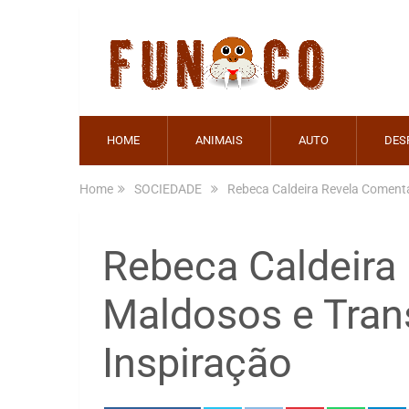
HOME
ANIMAIS
AUTO
DES
Home
SOCIEDADE
Rebeca Caldeira Revela Coment
Rebeca Caldeira
Maldosos e Tran
Inspiração