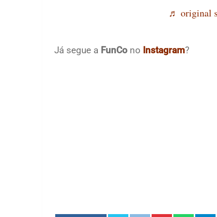
♬ original 
Já segue a
FunCo
no
Instagram
?