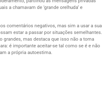
oderamento, partilhou as mensagens privadas
uais a chamavam de ‘grande orelhuda’ e
r os comentários negativos, mas sim a usar a sua
ossam estar a passar por situações semelhantes.
ão grandes, mas destaca que isso não a torna
a: é importante aceitar-se tal como se é e não
nam a própria autoestima.