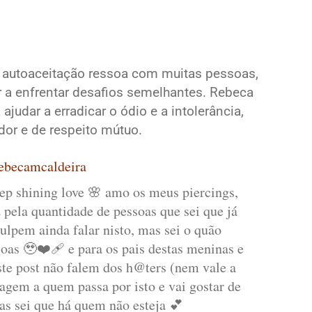
 da autoaceitação ressoa com muitas pessoas,
 a enfrentar desafios semelhantes. Rebeca
ajudar a erradicar o ódio e a intolerância,
r e de respeito mútuo.
ebecamcaldeira
ep shining love 🌸 amo os meus piercings,
z pela quantidade de pessoas que sei que já
ulpem ainda falar nisto, mas sei o quão
oas 🥹❤️‍🩹 e para os pais destas meninas e
e post não falem dos h@ters (nem vale a
gem a quem passa por isto e vai gostar de
as sei que há quem não esteja 💕