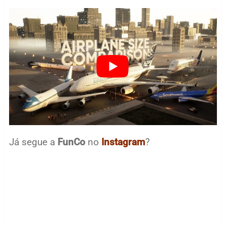
Já segue a
FunCo
no
Instagram
?