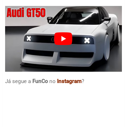
Já segue a
FunCo
no
Instagram
?