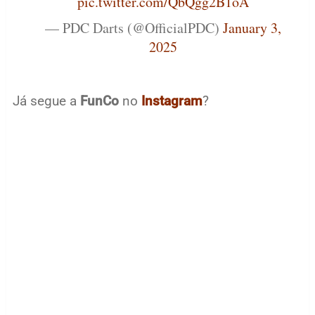
pic.twitter.com/QbQgg2B1oA
— PDC Darts (@OfficialPDC)
January 3,
2025
Já segue a
FunCo
no
Instagram
?