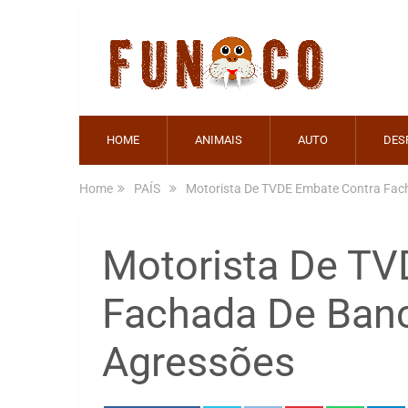
HOME
ANIMAIS
AUTO
DES
Home
PAÍS
Motorista De TVDE Embate Contra Fac
Motorista De TV
Fachada De Ban
Agressões