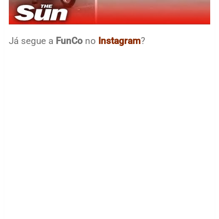
Já segue a
FunCo
no
Instagram
?