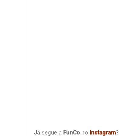
Já segue a
FunCo
no
Instagram
?