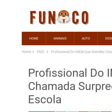
HOME
ANIMAIS
AUTO
DES
Home
PAÍS
Profissional Do INEM Que Atendeu Ch
Profissional Do
Chamada Surpre
Escola