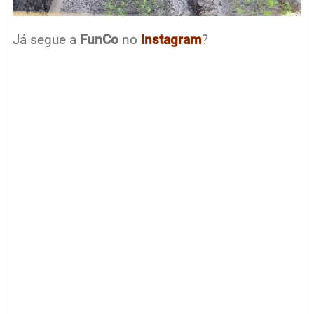
Já segue a
FunCo
no
Instagram
?